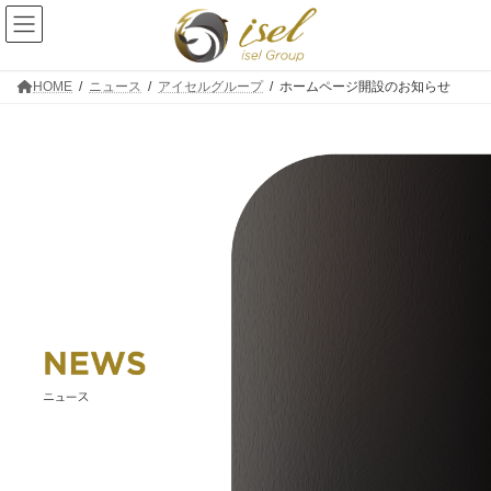
コ
ナ
ン
ビ
テ
ゲ
ン
ー
ツ
シ
HOME
ニュース
アイセルグループ
ホームページ開設のお知らせ
へ
ョ
ス
ン
キ
に
ッ
移
プ
動